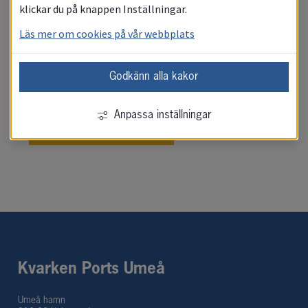
klickar du på knappen Inställningar.
Tillträde Umeå hamn
Läs mer om cookies på vår webbplats
Fototillstånd
Godkänn alla kakor
Anpassa inställningar
Anmälan besökare
Kvarken Ports Umeå
Umeå hamn