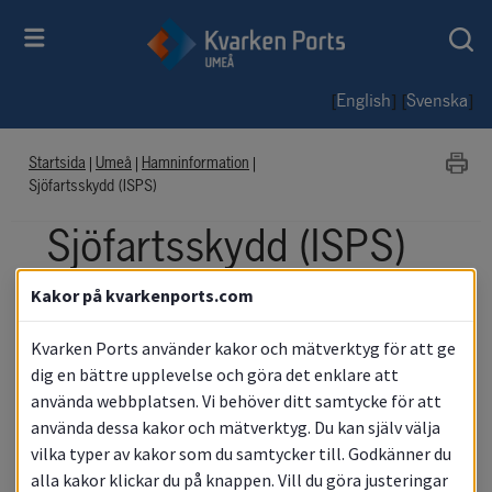
[
] [
]
English
Svenska
Startsida
|
Umeå
|
Hamninformation
|
Sjöfartsskydd (ISPS)
Sjöfartsskydd (ISPS)
Kakor på kvarkenports.com
Hamnen är ett ISPS-område och därmed 
ett skyddat område där tillträde kräver 
Kvarken Ports använder kakor och mätverktyg för att ge
speciellt tillstånd. Om du behöver vistas i 
dig en bättre upplevelse och göra det enklare att
använda webbplatsen. Vi behöver ditt samtycke för att
området krävs godkänt tillstånd som du 
använda dessa kakor och mätverktyg. Du kan själv välja
söker hos Kvarken Ports samt godkänd 
vilka typer av kakor som du samtycker till. Godkänner du
utbildning (e-learning).
alla kakor klickar du på knappen. Vill du göra justeringar