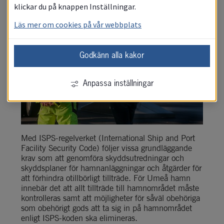
klickar du på knappen Inställningar.
Läs mer om cookies på vår webbplats
Godkänn alla kakor
Anpassa inställningar
Med ISPS-regelverket (International Ship and Port 
Facility Security Code) följer vissa grundläggande 
krav som att genomföra skyddsutredningar och 
skyddsplaner för hamnanläggningar och åtgärder för 
att förhindra otillbörligt tillträde. För Umeå hamn 
innebär det att allt tillträde till hamnområdet måste 
kontrolleras samt att möjligheter för såväl obehöriga 
som obehörigt gods att ta sig in på hamnområdet 
enligt ISPS-koden ska elimineras.