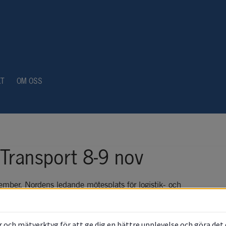
KT
OM OSS
 Transport 8-9 nov
mber, Nordens ledande mötesplats för logistik- och 
sammans med andra medaktörer till det nya gemensamma 
m
 vi logistik- och etableringserbjudandet och berättar 
n och norra Sverige kan erbjuda ur logistik- och 
 och mätverktyg för att ge dig en bättre upplevelse och göra det