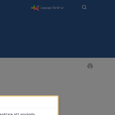
Language/Språk
 enklare att använda