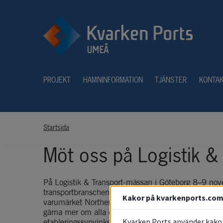
PROJEKT
HAMNINFORMATION
TJÄNSTER
KONTA
Startsida
Möt oss på Logistik &
På Logistik & Transport-mässan i Göteborg 8–9 nove
transportbranschen, ställer Kvarken Ports ut till
Kakor på kvarkenports.co
varumärket Northern Access. Tillsammans presenterar
gärna mer om alla de fördelar som Umeå, Västerbotte
Kvarken Ports använder kakor
etableringssynvinkel.