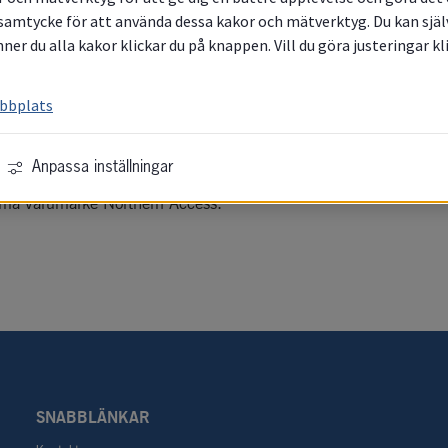
samtycke för att använda dessa kakor och mätverktyg. Du kan själv 
ner du alla kakor klickar du på knappen. Vill du göra justeringar k
ebbplats
Anpassa inställningar
ller ut tillsammans med 
Umeå kommun
, 
Wasaline
 och 
ma varumärke 
Northern Access
.
SNABBLÄNKAR