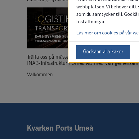
webbplatsen. Vi behöver ditt 
som du samtycker till. Godkän
Inställningar.
Läs mer om cookies på vår w
Godkänn alla kakor
Träffa oss på mässan Logistik & Transport där vi stä
INAB-Infrastruktur i Umeå AB
 med vårt gemensam
Välkommen
Kvarken Ports Umeå