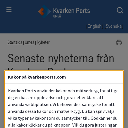
[
] [
]
English
Svenska
Startsida
|
Umeå
|
Nyheter
Senaste nyheterna från 
Kvarken Ports
Kakor på kvarkenports.com
Umeå
Kvarken Ports använder kakor och mätverktyg för att ge
dig en bättre upplevelse och göra det enklare att
använda webbplatsen. Vi behöver ditt samtycke för att
använda dessa kakor och mätverktyg. Du kan själv välja
Nyheter
vilka typer av kakor som du samtycker till. Godkänner du
alla kakor klickar du på knappen. Vill du göra justeringar