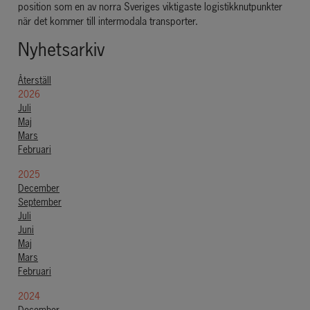
position som en av norra Sveriges viktigaste logistikknutpunkter
när det kommer till intermodala transporter.
Nyhetsarkiv
Återställ
2026
Juli
Maj
Mars
Februari
2025
December
September
Juli
Juni
Maj
Mars
Februari
2024