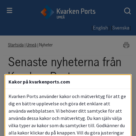
[
] [
]
English
Svenska
Startsida
|
Umeå
|
Nyheter
Senaste nyheterna från 
Kvarken Ports
Kakor på kvarkenports.com
Umeå
Kvarken Ports använder kakor och mätverktyg för att ge
dig en bättre upplevelse och göra det enklare att
använda webbplatsen. Vi behöver ditt samtycke för att
använda dessa kakor och mätverktyg. Du kan själv välja
Nyheter
vilka typer av kakor som du samtycker till. Godkänner du
alla kakor klickar du på knappen. Vill du göra justeringar