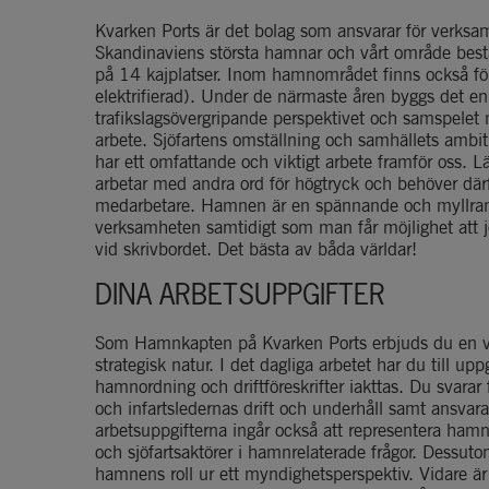
Kvarken Ports är det bolag som ansvarar för verks
Skandinaviens största hamnar och vårt område best
på 14 kajplatser. Inom hamnområdet finns också fö
elektrifierad). Under de närmaste åren byggs det en
trafikslagsövergripande perspektivet och samspelet m
arbete. Sjöfartens omställning och samhällets ambition
har ett omfattande och viktigt arbete framför oss.
arbetar med andra ord för högtryck och behöver dä
medarbetare. Hamnen är en spännande och myllrande
verksamheten samtidigt som man får möjlighet att j
vid skrivbordet. Det bästa av båda världar!
DINA ARBETSUPPGIFTER
Som Hamnkapten på Kvarken Ports erbjuds du en var
strategisk natur. I det dagliga arbetet har du till upp
hamnordning och driftföreskrifter iakttas. Du svarar
och infartsledernas drift och underhåll samt ansvarar 
arbetsuppgifterna ingår också att representera ham
och sjöfartsaktörer i hamnrelaterade frågor. Dessut
hamnens roll ur ett myndighetsperspektiv. Vidare är 