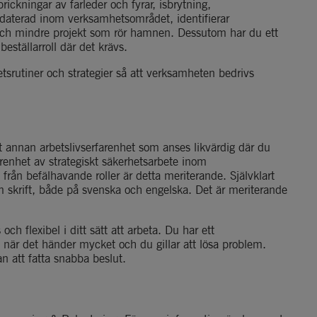
ckningar av farleder och fyrar, isbrytning, 
daterad inom verksamhetsområdet, identifierar 
ch mindre projekt som rör hamnen. Dessutom har du ett 
ställarroll där det krävs.
rutiner och strategier så att verksamheten bedrivs 
vt annan arbetslivserfarenhet som anses likvärdig där du 
renhet av strategiskt säkerhetsarbete inom 
rån befälhavande roller är detta meriterande. Självklart 
 skrift, både på svenska och engelska. Det är meriterande 
och flexibel i ditt sätt att arbeta. Du har ett 
 när det händer mycket och du gillar att lösa problem. 
an att fatta snabba beslut.