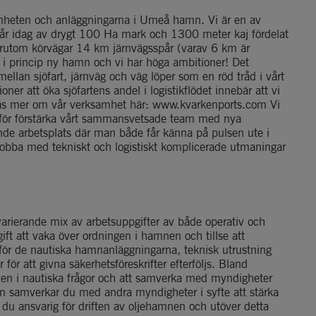
amheten och anläggningarna i Umeå hamn. Vi är en av 
år idag av drygt 100 Ha mark och 1300 meter kaj fördelat 
rutom körvägar 14 km järnvägsspår (varav 6 km är 
 i princip ny hamn och vi har höga ambitioner! Det 
ellan sjöfart, järnväg och väg löper som en röd tråd i vårt 
er att öka sjöfartens andel i logistikflödet innebär att vi 
 Läs mer om vår verksamhet här: www.kvarkenports.com Vi 
rför förstärka vårt sammansvetsade team med nya 
 arbetsplats där man både får känna på pulsen ute i 
obba med tekniskt och logistiskt komplicerade utmaningar 
ierande mix av arbetsuppgifter av både operativ och 
gift att vaka över ordningen i hamnen och tillse att 
 för de nautiska hamnanläggningarna, teknisk utrustning 
för att givna säkerhetsföreskrifter efterföljs. Bland 
nen i nautiska frågor och att samverka med myndigheter 
om samverkar du med andra myndigheter i syfte att stärka 
du ansvarig för driften av oljehamnen och utöver detta 