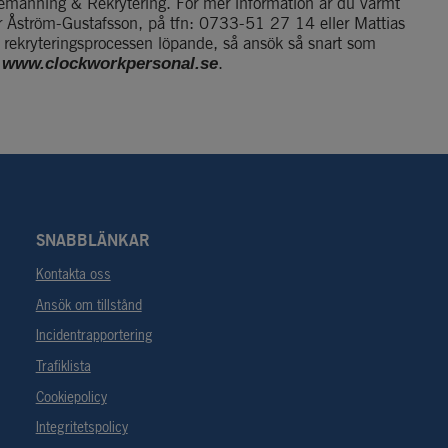
emanning & Rekrytering. För mer information är du varmt 
r Åström-Gustafsson, på tfn: 0733-51 27 14 eller Mattias 
rekryteringsprocessen löpande, så ansök så snart som 
 
.
www.clockworkpersonal.se
SNABBLÄNKAR
Kontakta oss
Ansök om tillstånd
Incidentrapportering
Trafiklista
Cookiepolicy
Integritetspolicy