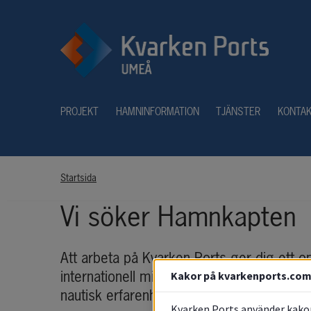
PROJEKT
HAMNINFORMATION
TJÄNSTER
KONTA
Startsida
Vi söker Hamnkapten
Att arbeta på Kvarken Ports ger dig ett o
Kakor på kvarkenports.co
internationell miljö där det händer saker h
nautisk erfarenhet? Då är du den medarbet
Kvarken Ports använder kakor