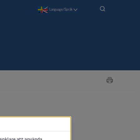
Language/Språk
 enklare att använda