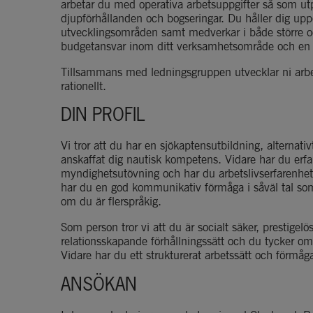
arbetar du med operativa arbetsuppgifter så som utpri
djupförhållanden och bogseringar. Du håller dig upp
utvecklingsområden samt medverkar i både större o
budgetansvar inom ditt verksamhetsområde och en be
Tillsammans med ledningsgruppen utvecklar ni arbets
rationellt.
DIN PROFIL
Vi tror att du har en sjökaptensutbildning, alternati
anskaffat dig nautisk kompetens. Vidare har du erfa
myndighetsutövning och har du arbetslivserfarenhet f
har du en god kommunikativ förmåga i såväl tal som
om du är flerspråkig.
Som person tror vi att du är socialt säker, prestigelös 
relationsskapande förhållningssätt och du tycker om
Vidare har du ett strukturerat arbetssätt och förmåg
ANSÖKAN