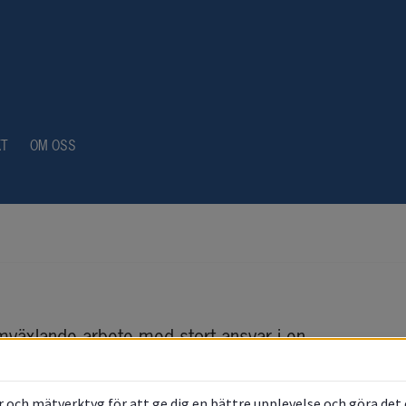
KT
OM OSS
mväxlande arbete med stort ansvar i en 
m
ela tiden. Är du en ansvarsfull person med 
are vi söker.
 och mätverktyg för att ge dig en bättre upplevelse och göra det