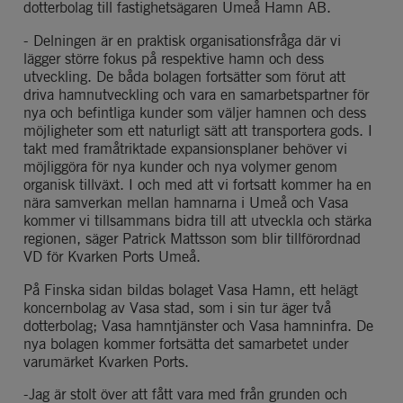
dotterbolag till fastighetsägaren Umeå Hamn AB.
-
 Delningen är en praktisk organisationsfråga där vi 
lägger större fokus på respektive hamn och dess 
utveckling
.
De båda bolagen fortsätter som förut at
t
driva hamnutveckling och vara en samarbetspartner för 
nya och befintliga kunder som väljer hamnen och dess 
möjligheter som ett naturligt sätt att transportera gods
.
I
takt med framåtriktade expansionsplaner behöver vi 
möjliggöra för nya kunder och nya volymer genom 
organisk tillväxt
.
I och med att vi fortsatt kommer ha en 
nära samverkan mellan hamnarna i Umeå och Vasa 
kommer vi 
tillsammans bidra till att
 utveckla och 
stärka 
regionen
,
 säger Patrick Mattsson
 som blir tillförordnad 
VD för Kvarken Ports Umeå
.
På 
Finska
 sidan bildas bolaget Vasa Hamn, ett helägt 
koncernbolag av Vasa stad, som i sin tur äger två 
dotterbolag; Vasa hamntjänster och Vasa 
hamninfra
. De 
nya bolagen kommer fortsätta det samarbetet under 
varumärket Kvarken Ports.
-
Jag är stolt över att fått vara med från grunden och 