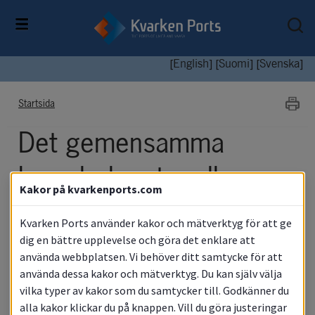
[
English
] [
Suomi
] [
Svenska
]
Startsida
Det gemensamma 
hamnbolaget mellan 
Kakor på kvarkenports.com
Umeå och Vasa, 
Kvarken Ports använder kakor och mätverktyg för att ge
dig en bättre upplevelse och göra det enklare att
Kvarken Ports, tar nästa 
använda webbplatsen. Vi behöver ditt samtycke för att
använda dessa kakor och mätverktyg. Du kan själv välja
steg i utvecklingen
vilka typer av kakor som du samtycker till. Godkänner du
alla kakor klickar du på knappen. Vill du göra justeringar