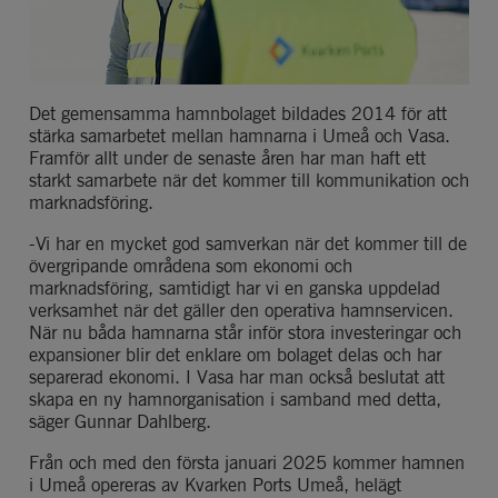
Det
 gemensamma hamnbolaget
 bildades 2014 för att 
stärka samarbetet mellan hamnarna i Umeå och Vasa. 
Framför allt
 under de senaste åren har
 man haft e
tt 
stark
t
samarbete
 när det kommer till kommunikation och 
marknadsföring
.
-
Vi har en mycket god samverkan
när det kommer till de
övergripande
 områdena som ekonomi och 
marknadsföring
, samtidigt har vi 
en
 ganska uppdelad 
verksamhet när det 
gäller
 de
n
 operativa 
hamnservice
n
. 
När nu båda hamnarna står inför stora investeringar
 och 
expansioner blir det enklare 
om bolaget delas och har 
separerad 
ekonomi
. I Vasa har man också 
beslutat att
skapa en ny hamnorganisation
 i samband med detta
,
säger 
Gunnar Dahlberg
.
Från och med den första januari 2025
 kommer
 hamnen 
i Umeå opereras av Kvarken Ports Umeå
, helägt 