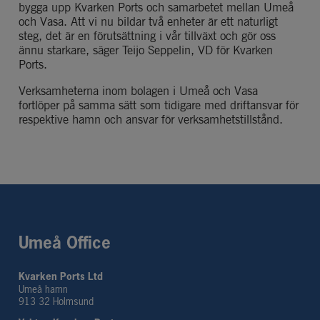
bygga upp 
Kvarken Ports
 och samarbetet mellan Umeå 
och Vasa. 
Att vi nu bildar två enheter är ett naturligt 
steg
, d
et 
är en förutsättning i vår
tillväxt
 och gör oss 
ännu starkare
, s
äger Teijo Seppelin, VD för Kvarken 
Ports
.
Verksamheterna i
nom bolagen i
 Umeå och Vasa 
fortlöper på samma sätt som tidigare
 med driftansvar
 för 
respektive hamn och
 ansvar för verksamhetstillstånd.
Umeå Office
Kvarken Ports Ltd
Umeå hamn
913 32 Holmsund