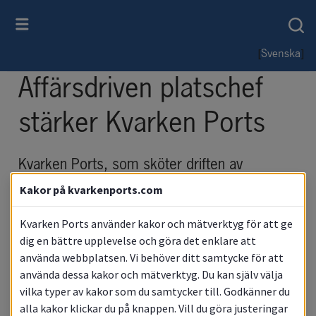
[
]
Svenska
Affärsdriven platschef 
stärker Kvarken Ports
Kvarken Ports, som sköter driften av 
hamnarna i Umeå och Vasa, förstärker sin 
Kakor på kvarkenports.com
verksamhet i Umeå med en affärsdriven 
platschef som ska medverka till att ytterligare 
Kvarken Ports använder kakor och mätverktyg för att ge
dig en bättre upplevelse och göra det enklare att
stärka Umeå som norra Europas logistiknav. 
använda webbplatsen. Vi behöver ditt samtycke för att
– Vi ser verkligen fram emot att arbeta med 
använda dessa kakor och mätverktyg. Du kan själv välja
Patrick Mattsson. Han kommer vara ett starkt 
vilka typer av kakor som du samtycker till. Godkänner du
stöd för vår växande organisation och en 
alla kakor klickar du på knappen. Vill du göra justeringar