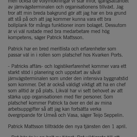
men också de volymökningar vi står inför, igångsättandet 
av järnvägsterminalen och organisationens tillväxt. Jag 
tror att min breda bakgrund gör att jag har en bra grund 
att stå på och att jag kommer kunna vara ett bra 
bollplank för många funktioner inom bolaget. Dessutom 
är vi väl rustade med bra medarbetare med hög 
kompetens, säger Patrick Mattsson.
Patrick har en bred meritlista och erfarenheter som 
passar väl in i rollen som platschef hos Kvarken Ports.
- Patricks affärs- och logistikerfarenhet kommer vara ett 
starkt stöd i planering och uppstart av såväl 
järnvägsterminalen som under den intensiva byggnatstid 
som kommer. Det är också väldigt viktigt att ha en chef 
som alltid är på plats. Likväl har vi sett behovet av att 
stärka upp organisationen med fler personer. Som 
platschef kommer Patrick ta över en del av mina 
arbetsuppgifter så att jag kan fortsätta verka 
övergripande för Umeå och Vasa, säger Teijo Seppelin.
Patrick Mattsson tillträdde den nya tjänsten den 1 april.