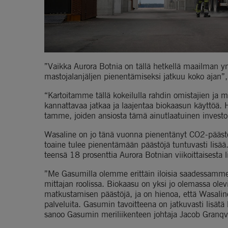
”Vaikka Aurora Botnia on tällä hetkellä maailman ym
mastojalanjäljen pienentämiseksi jatkuu koko ajan”,
“Kartoitamme tällä kokeilulla rahdin omistajien ja ma
kannattavaa jatkaa ja laajentaa biokaasun käyttöä. 
tamme, joiden ansiosta tämä ainutlaatuinen invest
Wasaline on jo tänä vuonna pienentänyt CO2-päästöj
toaine tulee pienentämään päästöjä tuntuvasti lisää.
teensä 18 prosenttia Aurora Botnian viikoittaisesta l
”Me Gasumilla olemme erittäin iloisia saadessamme 
mittajan roolissa. Biokaasu on yksi jo olemassa olevi
matkustamisen päästöjä, ja on hienoa, että Wasalin
palveluita. Gasumin tavoitteena on jatkuvasti lisätä
sanoo Gasumin meriliikenteen johtaja Jacob Granqvi