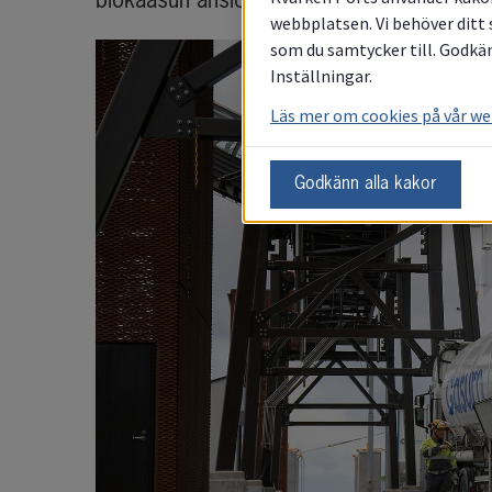
biokaasun ansiosta kaikki perjantailähdöt j
webbplatsen. Vi behöver ditt 
som du samtycker till. Godkän
Inställningar.
Läs mer om cookies på vår w
Godkänn alla kakor