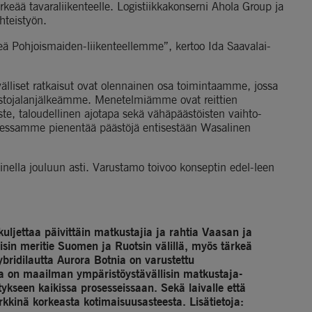
keää tavaraliikenteelle. Logistiikkakonserni Ahola Group ja 
hteistyön.
eä Pohjoismaiden-liikenteellemme”, kertoo Ida Saavalai-
älliset ratkaisut ovat olennainen osa toimintaamme, jossa 
stojalanjälkeämme. Menetelmiämme ovat reittien 
aste, taloudellinen ajotapa sekä vähäpäästöisten vaihto-
idessamme pienentää päästöjä entisestään Wasalinen 
inella jouluun asti. Varustamo toivoo konseptin edel-leen 
ljettaa päivittäin matkustajia ja rahtia Vaasan ja 
lisin meritie Suomen ja Ruotsin välillä, myös tärkeä 
idilautta Aurora Botnia on varustettu 
nia on maailman ympäristöystävällisin matkustaja-
kseen kaikissa prosesseissaan. Sekä laivalle että 
Wasalinen palveluille on myönnetty Avainlippu merkkinä korkeasta kotimaisuusasteesta. Lisätietoja: 