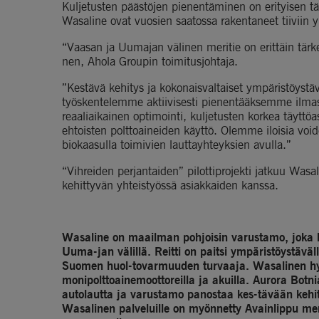
Kuljetusten päästöjen pienentäminen on erityisen tär
Wasaline ovat vuosien saatossa rakentaneet tiiviin y
“Vaasan ja Uumajan välinen meritie on erittäin tärk
nen, Ahola Groupin toimitusjohtaja.
”Kestävä kehitys ja kokonaisvaltaiset ympäristöystäv
työskentelemme aktiivisesti pienentääksemme ilma
reaaliaikainen optimointi, kuljetusten korkea täyttö
ehtoisten polttoaineiden käyttö. Olemme iloisia vo
biokaasulla toimivien lauttayhteyksien avulla.”
“Vihreiden perjantaiden” pilottiprojekti jatkuu Wasal
kehittyvän yhteistyössä asiakkaiden kanssa.
Wasaline on maailman pohjoisin varustamo, joka ku
Uuma-jan välillä. Reitti on paitsi ympäristöystäväl
Suomen huol-tovarmuuden turvaaja. Wasalinen hybr
monipolttoainemoottoreilla ja akuilla. Aurora Bot
autolautta ja varustamo panostaa kes-tävään kehity