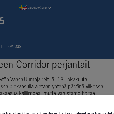
Language/Språk
KT
OM OSS
en Corridor-perjantait
ytön Vaasa-Uumaja-reitillä. 13. lokakuuta 
ssa biokaasulla ajetaan yhtenä päivänä viikossa. 
aakaasua kalliimpaa, mutta varustamo hoitaa 
sta. Biokaasun käyttö on osa valmistautumista 
m
e merenkulkualalle ensi vuonna. Sertifioidun 
 och mätverktyg för att ge dig en bättre upplevelse och göra det