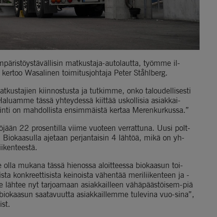
päristöystävällisin matkustaja-autolautta, työmme il-
 kertoo Wasalinen toimitusjohtaja Peter Ståhlberg.
tkustajien kiinnostusta ja tutkimme, onko taloudellisesti 
Haluamme tässä yhteydessä kiittää uskollisia asiakkai-
ointi on mahdollista ensimmäistä kertaa Merenkurkussa.”
ään 22 prosentilla viime vuoteen verrattuna. Uusi polt-
 Biokaasulla ajetaan perjantaisin 4 lähtöä, mikä on yh-
iikenteestä.
olla mukana tässä hienossa aloitteessa biokaasun toi-
sta konkreettisista keinoista vähentää meriliikenteen ja -
e lähtee nyt tarjoamaan asiakkailleen vähäpäästöisem-piä 
 biokaasun saatavuutta asiakkaillemme tulevina vuo-sina”, 
st.