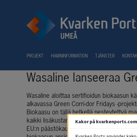
PROJEKT
HAMNINFORMATION
TJÄNSTER
KONTA
Wasaline lanseeraa Gre
Wasaline aloittaa sertifioidun biokaasun kä
alkavassa Green Corri-dor Fridays -projekti
Biokaasu on tällä hetkellä nesteytettyä m
kaikki lisäkustannukset asiakkaiden puole
Kakor på kvarkenports.co
EU:n päästökauppajärjestelmään, joka tule
Kvarken Ports använder kakor