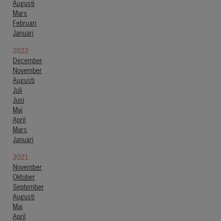
Augusti
Mars
Februari
Januari
2022
December
November
Augusti
Juli
Juni
Maj
April
Mars
Januari
2021
November
Oktober
September
Augusti
Maj
April