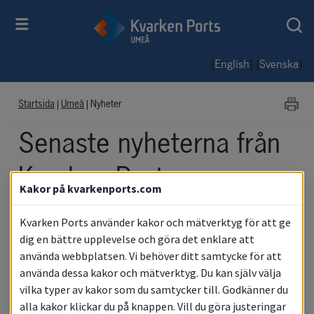
[
] [
]
English
Svenska
Startsida
|
Umeå
|
Nyheter
Senaste nyheterna från 
Kvarken Ports
Kakor på kvarkenports.com
Umeå
Kvarken Ports använder kakor och mätverktyg för att ge
dig en bättre upplevelse och göra det enklare att
använda webbplatsen. Vi behöver ditt samtycke för att
använda dessa kakor och mätverktyg. Du kan själv välja
Nyheter
vilka typer av kakor som du samtycker till. Godkänner du
alla kakor klickar du på knappen. Vill du göra justeringar